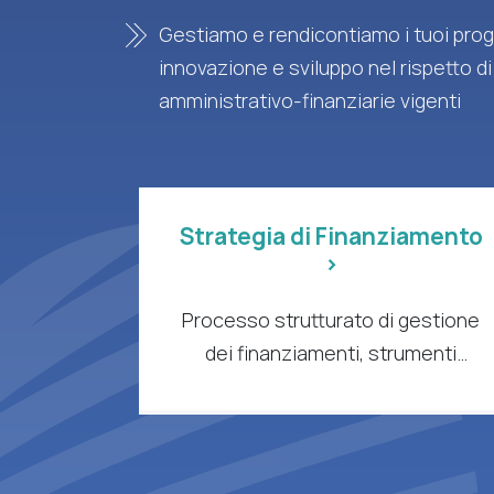
Gestiamo e rendicontiamo i tuoi proge
innovazione e sviluppo nel rispetto di
amministrativo-finanziarie vigenti
Strategia di Finanziamento
>
Processo strutturato di gestione
dei finanziamenti, strumenti
intelligenti e supporto esperto per
aziende e organizzazioni di ricerca
a forte intensità di R&S