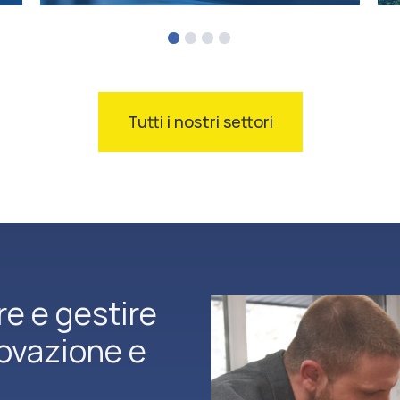
Tutti i nostri settori
re e gestire
novazione e