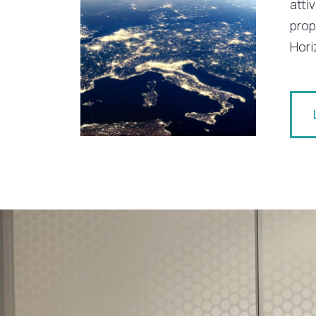
atti
prop
Hori