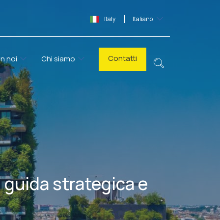
Italy
Italiano
Contatti
n noi
Chi siamo
, guida strategica e