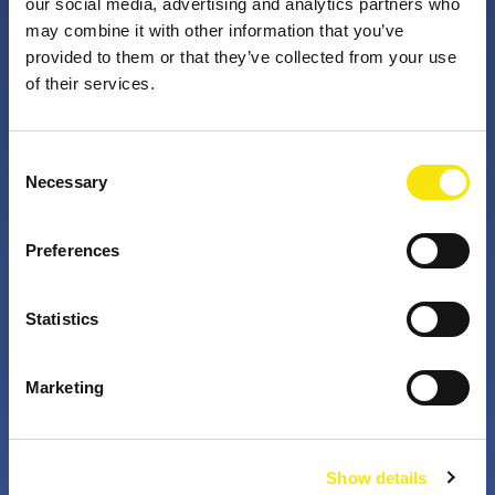
our social media, advertising and analytics partners who
may combine it with other information that you’ve
provided to them or that they’ve collected from your use
PNO Innovation
of their services.
Valorizzando i nostri talenti, trasformiamo le idee in
Consent
impatto concreto. Insieme a te, i nostri professionisti
Necessary
Selection
appassionati sfidano lo status quo. Perché è questo
che fanno gli innovatori: cercano costantemente
Preferences
soluzioni migliori per risolvere i problemi. Il mondo di
domani, migliorato già da oggi.
Statistics
+
+
Marketing
years active
partners in projects
Show details