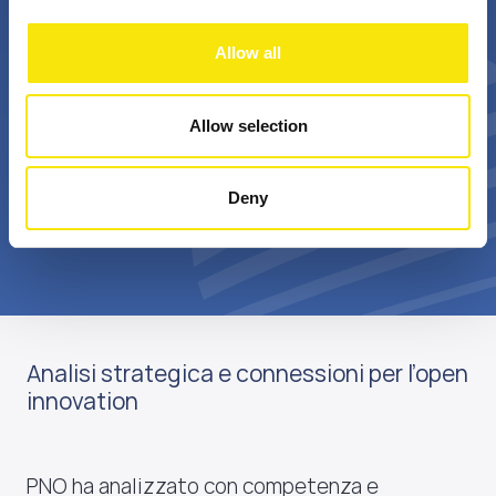
+
Bn €
Allow all
passionate
annual realized grant
professionals
value
Allow selection
Deny
Scopri di più su di noi
Analisi strategica e connessioni per l’open
innovation
PNO ha analizzato con competenza e