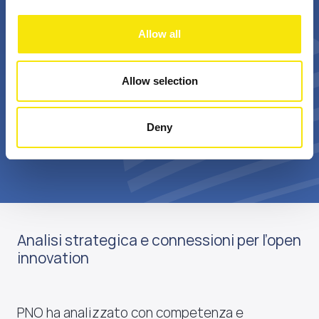
+
Bn €
Allow all
passionate
annual realized grant
professionals
value
Allow selection
Deny
Scopri di più su di noi
Analisi strategica e connessioni per l’open
innovation
PNO ha analizzato con competenza e