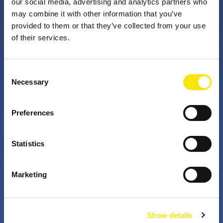
our social media, advertising and analytics partners who
may combine it with other information that you’ve
provided to them or that they’ve collected from your use
PNO Innovation
of their services.
Valorizzando i nostri talenti, trasformiamo le idee in
Consent
impatto concreto. Insieme a te, i nostri professionisti
Necessary
Selection
appassionati sfidano lo status quo. Perché è questo
che fanno gli innovatori: cercano costantemente
Preferences
soluzioni migliori per risolvere i problemi. Il mondo di
domani, migliorato già da oggi.
Statistics
+
+
Marketing
years active
partners in projects
Show details