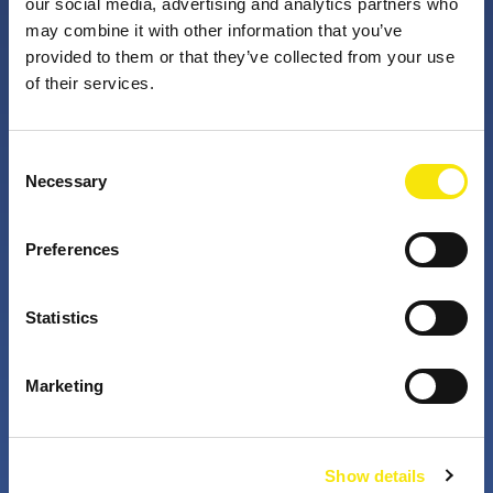
our social media, advertising and analytics partners who
may combine it with other information that you’ve
provided to them or that they’ve collected from your use
PNO Innovation
of their services.
Valorizzando i nostri talenti, trasformiamo le idee in
Consent
impatto concreto. Insieme a te, i nostri professionisti
Necessary
Selection
appassionati sfidano lo status quo. Perché è questo
che fanno gli innovatori: cercano costantemente
Preferences
soluzioni migliori per risolvere i problemi. Il mondo di
domani, migliorato già da oggi.
Statistics
+
+
Marketing
years active
partners in projects
Show details