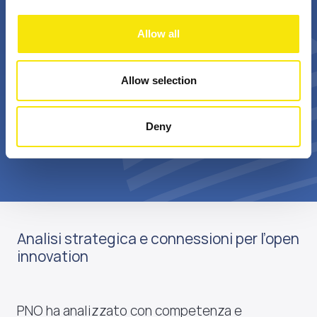
+
Bn €
Allow all
passionate
annual realized grant
professionals
value
Allow selection
Deny
Scopri di più su di noi
Analisi strategica e connessioni per l’open
innovation
PNO ha analizzato con competenza e