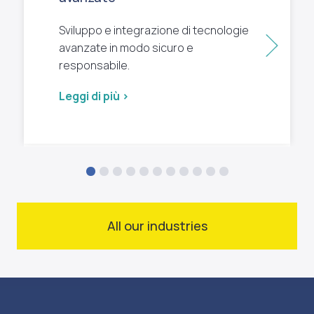
Sviluppo e integrazione di tecnologie
Succ
avanzate in modo sicuro e
responsabile.
Leggi di più >
All our industries