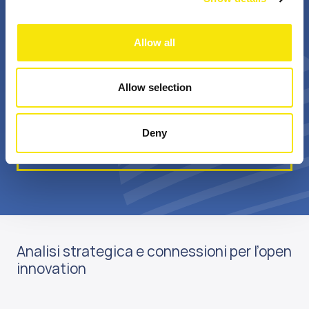
+
Bn €
Allow all
professionisti
valore annuale della
appassionati
sovvenzione realizzata
Allow selection
Deny
Scopri di più su di noi
Analisi strategica e connessioni per l’open
innovation