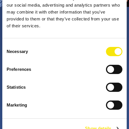
our social media, advertising and analytics partners who
may combine it with other information that you’ve
provided to them or that they’ve collected from your use
PNO Innovation
of their services.
Valorizzando i nostri talenti, trasformiamo le idee in
Consent
Necessary
impatto concreto. Insieme a te, i nostri professionisti
Selection
appassionati sfidano lo status quo. Perché è questo
che fanno gli innovatori: cercano costantemente
Preferences
soluzioni migliori per risolvere i problemi. Il mondo di
domani, migliorato già da oggi.
Statistics
+
+
Marketing
anni di attività
partner nei progetti
Show details