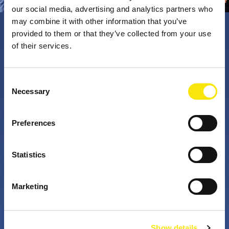
our social media, advertising and analytics partners who
may combine it with other information that you’ve
provided to them or that they’ve collected from your use
PNO Innovation
of their services.
Valorizzando i nostri talenti, trasformiamo le idee in
Consent
Necessary
impatto concreto. Insieme a te, i nostri professionisti
Selection
appassionati sfidano lo status quo. Perché è questo
che fanno gli innovatori: cercano costantemente
Preferences
soluzioni migliori per risolvere i problemi. Il mondo di
domani, migliorato già da oggi.
Statistics
+
+
Marketing
anni di attività
partner nei progetti
Show details