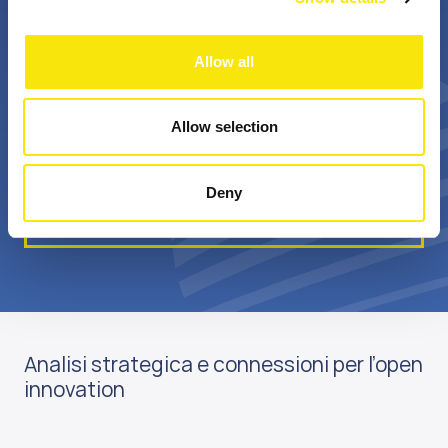
+
Bn €
Allow all
professionisti
valore annuale della
appassionati
sovvenzione realizzata
Allow selection
Deny
Scopri di più su di noi
Analisi strategica e connessioni per l’open
innovation