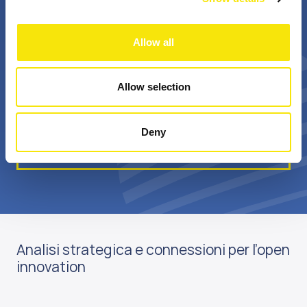
+
Bn €
Allow all
professionisti
valore annuale della
appassionati
sovvenzione realizzata
Allow selection
Deny
Scopri di più su di noi
Analisi strategica e connessioni per l’open
innovation