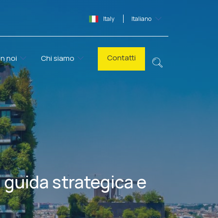
Italy
Italiano
Contatti
n noi
Chi siamo
, guida strategica e