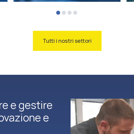
Tutti i nostri settori
re e gestire
novazione e