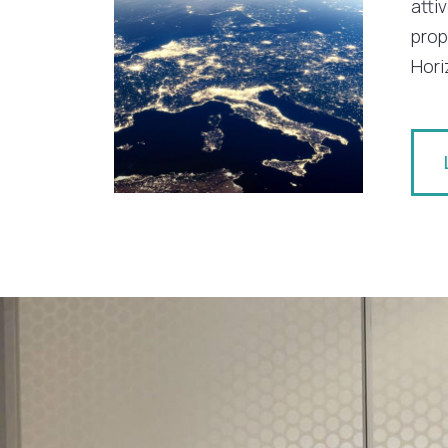
atti
prop
Hori