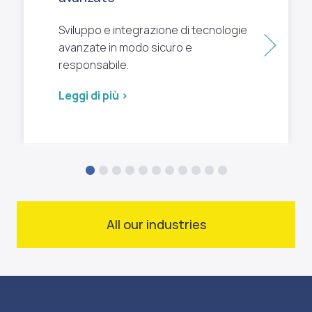
Sviluppo e integrazione di tecnologie
Succ
avanzate in modo sicuro e
responsabile.
Leggi di più >
All our industries