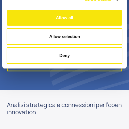
+
Bn €
Allow all
professionisti
valore annuale della
appassionati
sovvenzione realizzata
Allow selection
Deny
Scopri di più su di noi
Analisi strategica e connessioni per l’open
innovation