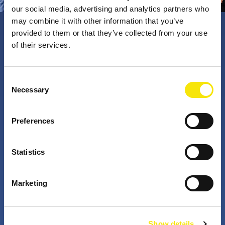
our social media, advertising and analytics partners who
may combine it with other information that you’ve
provided to them or that they’ve collected from your use
PNO Innovation
of their services.
Valorizzando i nostri talenti, trasformiamo le idee in
Consent
Necessary
impatto concreto. Insieme a te, i nostri professionisti
Selection
appassionati sfidano lo status quo. Perché è questo
che fanno gli innovatori: cercano costantemente
Preferences
soluzioni migliori per risolvere i problemi. Il mondo di
domani, migliorato già da oggi.
Statistics
+
+
Marketing
anni di attività
partner nei progetti
Show details