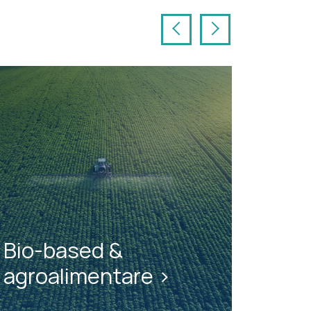
Previous
Next
Bio-based &
agroalimentare >