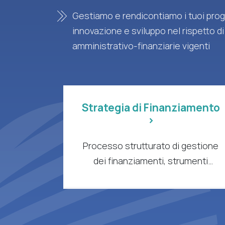
Gestiamo e rendicontiamo i tuoi proge
innovazione e sviluppo nel rispetto di
amministrativo-finanziarie vigenti
Strategia di Finanziamento
>
Processo strutturato di gestione
dei finanziamenti, strumenti
intelligenti e supporto esperto per
aziende e organizzazioni di ricerca
a forte intensità di R&S