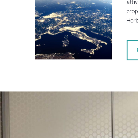
atti
prop
Hori