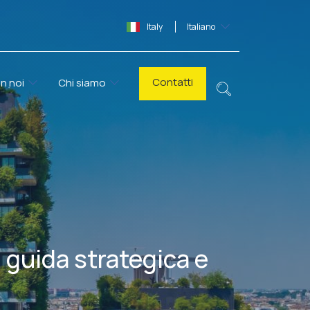
Italy
Italiano
Contatti
n noi
Chi siamo
, guida strategica e