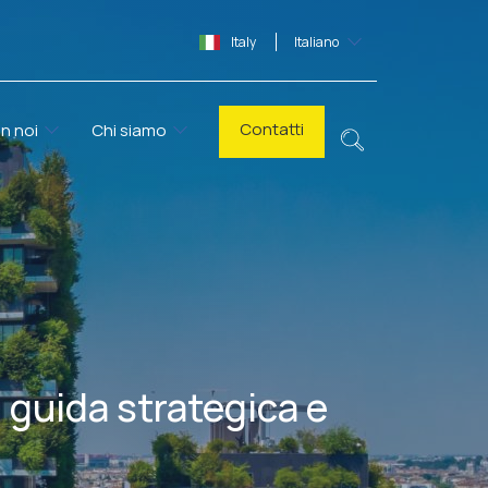
Italy
Italiano
Contatti
n noi
Chi siamo
, guida strategica e