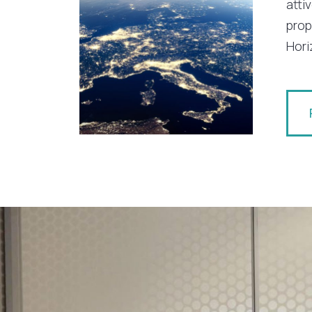
atti
prop
Hori