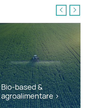
Previous
Next
Bio-based &
agroalimentare >