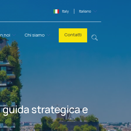
Italy
Italiano
Contatti
n noi
Chi siamo
, guida strategica e