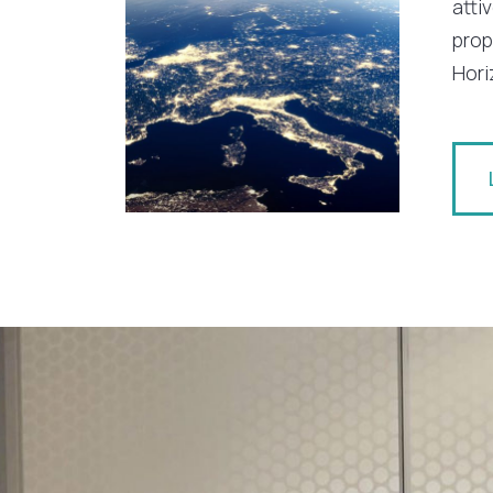
atti
prop
Hori