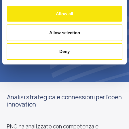
+
Bn €
Allow all
passionate
annual realized grant
professionals
value
Allow selection
Deny
Scopri di più su di noi
Analisi strategica e connessioni per l’open
innovation
PNO ha analizzato con competenza e