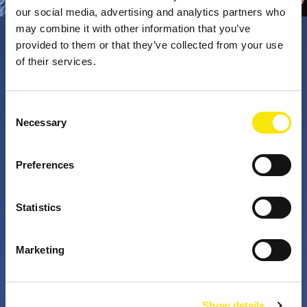
our social media, advertising and analytics partners who
may combine it with other information that you’ve
provided to them or that they’ve collected from your use
PNO Innovation
of their services.
Valorizzando i nostri talenti, trasformiamo le idee in
Consent
Necessary
impatto concreto. Insieme a te, i nostri professionisti
Selection
appassionati sfidano lo status quo. Perché è questo
che fanno gli innovatori: cercano costantemente
Preferences
soluzioni migliori per risolvere i problemi. Il mondo di
domani, migliorato già da oggi.
Statistics
+
+
Marketing
anni di attività
partner nei progetti
Show details