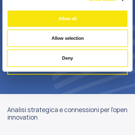
+
Bn €
Allow all
professionisti
valore annuale della
appassionati
sovvenzione realizzata
Allow selection
Deny
Scopri di più su di noi
Analisi strategica e connessioni per l’open
innovation