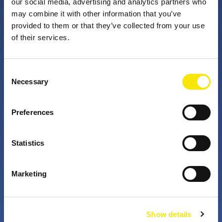
our social media, advertising and analytics partners who
may combine it with other information that you’ve
provided to them or that they’ve collected from your use
PNO Innovation
of their services.
Valorizzando i nostri talenti, trasformiamo le idee in
Consent
impatto concreto. Insieme a te, i nostri professionisti
Necessary
Selection
appassionati sfidano lo status quo. Perché è questo
che fanno gli innovatori: cercano costantemente
Preferences
soluzioni migliori per risolvere i problemi. Il mondo di
domani, migliorato già da oggi.
Statistics
+
+
Marketing
years active
partners in projects
Show details