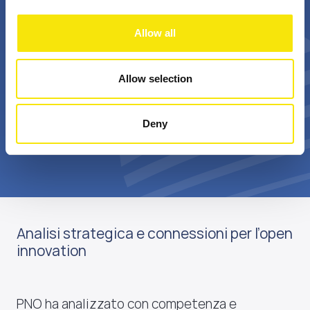
+
Bn €
Allow all
passionate
annual realized grant
professionals
value
Allow selection
Deny
Scopri di più su di noi
Analisi strategica e connessioni per l’open
innovation
PNO ha analizzato con competenza e