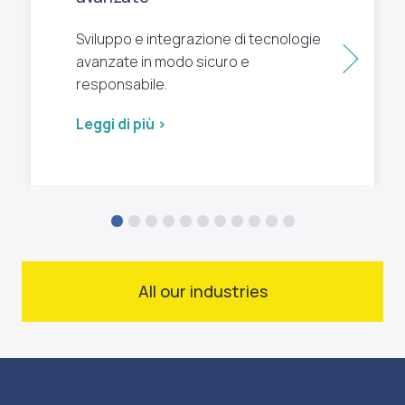
Sviluppo e integrazione di tecnologie
Succ
avanzate in modo sicuro e
responsabile.
Leggi di più >
All our industries