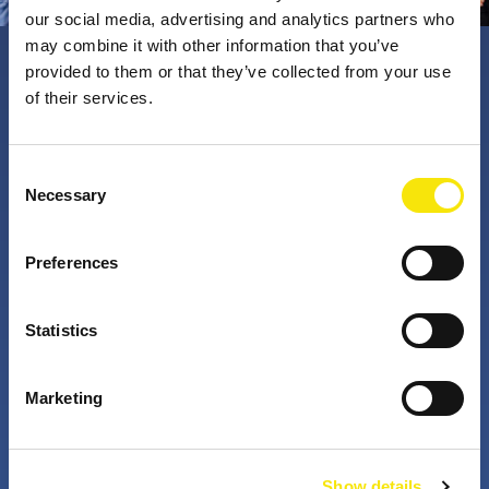
our social media, advertising and analytics partners who
may combine it with other information that you’ve
provided to them or that they’ve collected from your use
PNO Innovation
of their services.
Valorizzando i nostri talenti, trasformiamo le idee in
Consent
Necessary
impatto concreto. Insieme a te, i nostri professionisti
Selection
appassionati sfidano lo status quo. Perché è questo
che fanno gli innovatori: cercano costantemente
Preferences
soluzioni migliori per risolvere i problemi. Il mondo di
domani, migliorato già da oggi.
Statistics
+
+
Marketing
anni di attività
partner nei progetti
Show details