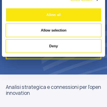
+
Bn €
Allow all
professionisti
valore annuale della
appassionati
sovvenzione realizzata
Allow selection
Deny
Scopri di più su di noi
Analisi strategica e connessioni per l’open
innovation