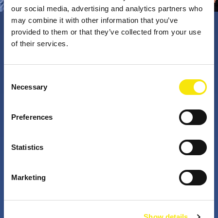
our social media, advertising and analytics partners who
may combine it with other information that you’ve
provided to them or that they’ve collected from your use
PNO Innovation
of their services.
Valorizzando i nostri talenti, trasformiamo le idee in
Consent
Necessary
impatto concreto. Insieme a te, i nostri professionisti
Selection
appassionati sfidano lo status quo. Perché è questo
che fanno gli innovatori: cercano costantemente
Preferences
soluzioni migliori per risolvere i problemi. Il mondo di
domani, migliorato già da oggi.
Statistics
+
+
Marketing
anni di attività
partner nei progetti
Show details