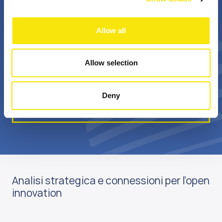
+
Bn €
Allow all
professionisti
valore annuale della
appassionati
sovvenzione realizzata
Allow selection
Deny
Scopri di più su di noi
Analisi strategica e connessioni per l’open
innovation