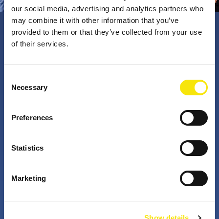
our social media, advertising and analytics partners who
may combine it with other information that you’ve
provided to them or that they’ve collected from your use
PNO Innovation
of their services.
Valorizzando i nostri talenti, trasformiamo le idee in
Consent
Necessary
impatto concreto. Insieme a te, i nostri professionisti
Selection
appassionati sfidano lo status quo. Perché è questo
che fanno gli innovatori: cercano costantemente
Preferences
soluzioni migliori per risolvere i problemi. Il mondo di
domani, migliorato già da oggi.
Statistics
+
+
Marketing
anni di attività
partner nei progetti
Show details