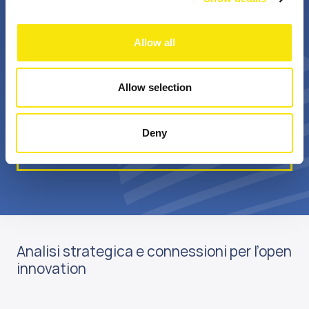
+
Bn €
Allow all
professionisti
valore annuale della
appassionati
sovvenzione realizzata
Allow selection
Deny
Scopri di più su di noi
Analisi strategica e connessioni per l’open
innovation