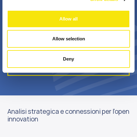
+
Bn €
Allow all
professionisti
valore annuale della
appassionati
sovvenzione realizzata
Allow selection
Deny
Scopri di più su di noi
Analisi strategica e connessioni per l’open
innovation