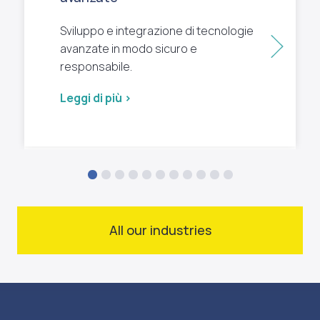
Sviluppo e integrazione di tecnologie
Succ
avanzate in modo sicuro e
responsabile.
Leggi di più >
All our industries