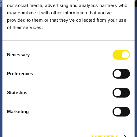
our social media, advertising and analytics partners who
may combine it with other information that you’ve
provided to them or that they’ve collected from your use
PNO Innovation
of their services.
Valorizzando i nostri talenti, trasformiamo le idee in
Consent
Necessary
impatto concreto. Insieme a te, i nostri professionisti
Selection
appassionati sfidano lo status quo. Perché è questo
che fanno gli innovatori: cercano costantemente
Preferences
soluzioni migliori per risolvere i problemi. Il mondo di
domani, migliorato già da oggi.
Statistics
+
+
Marketing
anni di attività
partner nei progetti
Show details