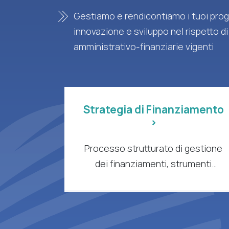
Gestiamo e rendicontiamo i tuoi proge
innovazione e sviluppo nel rispetto di
amministrativo-finanziarie vigenti
Strategia di Finanziamento
>
Processo strutturato di gestione
dei finanziamenti, strumenti
intelligenti e supporto esperto per
aziende e organizzazioni di ricerca
a forte intensità di R&S