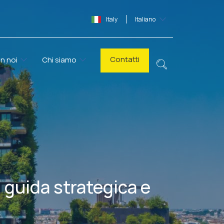
Italy
Italiano
Contatti
n noi
Chi siamo
, guida strategica e