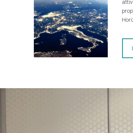
atti
prop
Hori