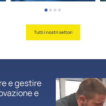
Tutti i nostri settori
re e gestire
novazione e