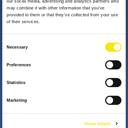
our social media, advertising and analytics partners who
may combine it with other information that you’ve
provided to them or that they’ve collected from your use
PNO Innovation
of their services.
Valorizzando i nostri talenti, trasformiamo le idee in
Consent
impatto concreto. Insieme a te, i nostri professionisti
Necessary
Selection
appassionati sfidano lo status quo. Perché è questo
che fanno gli innovatori: cercano costantemente
Preferences
soluzioni migliori per risolvere i problemi. Il mondo di
domani, migliorato già da oggi.
Statistics
+
+
Marketing
years active
partners in projects
Show details