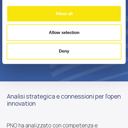
+
Bn €
Allow all
passionate
annual realized grant
professionals
value
Allow selection
Deny
Scopri di più su di noi
Analisi strategica e connessioni per l’open
innovation
PNO ha analizzato con competenza e