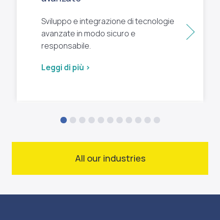
Sviluppo e integrazione di tecnologie
Succ
avanzate in modo sicuro e
responsabile.
Leggi di più >
All our industries