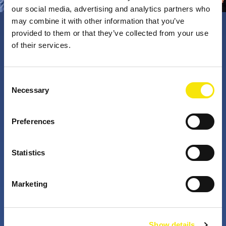
our social media, advertising and analytics partners who
may combine it with other information that you’ve
provided to them or that they’ve collected from your use
PNO Innovation
of their services.
Valorizzando i nostri talenti, trasformiamo le idee in
Consent
Necessary
impatto concreto. Insieme a te, i nostri professionisti
Selection
appassionati sfidano lo status quo. Perché è questo
che fanno gli innovatori: cercano costantemente
Preferences
soluzioni migliori per risolvere i problemi. Il mondo di
domani, migliorato già da oggi.
Statistics
+
+
Marketing
anni di attività
partner nei progetti
Show details