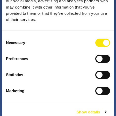
our social media, advertising and analytics partners who
may combine it with other information that you’ve
provided to them or that they’ve collected from your use
PNO Innovation
of their services.
Valorizzando i nostri talenti, trasformiamo le idee in
Consent
impatto concreto. Insieme a te, i nostri professionisti
Necessary
Selection
appassionati sfidano lo status quo. Perché è questo
che fanno gli innovatori: cercano costantemente
Preferences
soluzioni migliori per risolvere i problemi. Il mondo di
domani, migliorato già da oggi.
Statistics
+
+
Marketing
years active
partners in projects
Show details