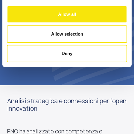
+
Bn €
Allow all
passionate
annual realized grant
professionals
value
Allow selection
Deny
Scopri di più su di noi
Analisi strategica e connessioni per l’open
innovation
PNO ha analizzato con competenza e