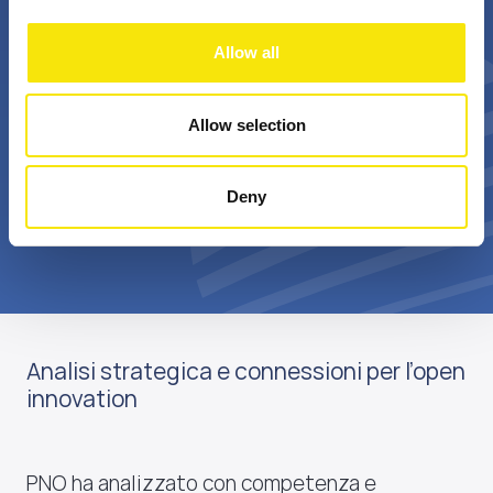
+
Bn €
Allow all
passionate
annual realized grant
professionals
value
Allow selection
Deny
Scopri di più su di noi
Analisi strategica e connessioni per l’open
innovation
PNO ha analizzato con competenza e