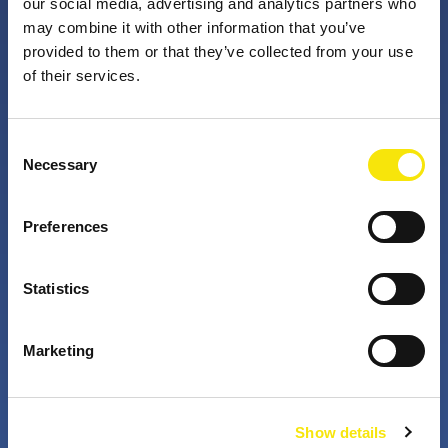
our social media, advertising and analytics partners who
may combine it with other information that you’ve
provided to them or that they’ve collected from your use
PNO Innovation
of their services.
Valorizzando i nostri talenti, trasformiamo le idee in
Consent
impatto concreto. Insieme a te, i nostri professionisti
Necessary
Selection
appassionati sfidano lo status quo. Perché è questo
che fanno gli innovatori: cercano costantemente
Preferences
soluzioni migliori per risolvere i problemi. Il mondo di
domani, migliorato già da oggi.
Statistics
+
+
Marketing
years active
partners in projects
Show details