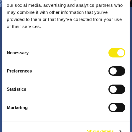
our social media, advertising and analytics partners who
may combine it with other information that you’ve
provided to them or that they’ve collected from your use
PNO Innovation
of their services.
Valorizzando i nostri talenti, trasformiamo le idee in
Consent
Necessary
impatto concreto. Insieme a te, i nostri professionisti
Selection
appassionati sfidano lo status quo. Perché è questo
che fanno gli innovatori: cercano costantemente
Preferences
soluzioni migliori per risolvere i problemi. Il mondo di
domani, migliorato già da oggi.
Statistics
+
+
Marketing
anni di attività
partner nei progetti
Show details