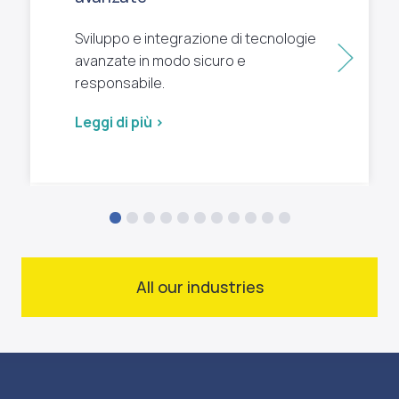
Sviluppo e integrazione di tecnologie
Succ
avanzate in modo sicuro e
responsabile.
Leggi di più >
All our industries