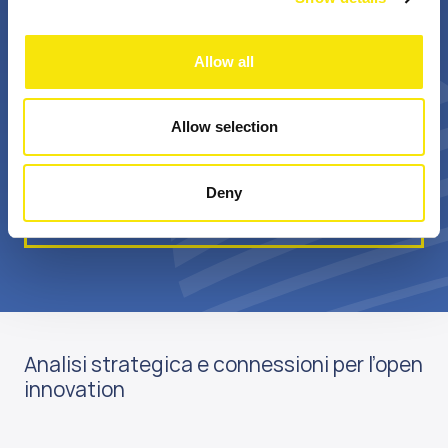
+
Bn €
Allow all
professionisti
valore annuale della
appassionati
sovvenzione realizzata
Allow selection
Deny
Scopri di più su di noi
Analisi strategica e connessioni per l’open
innovation