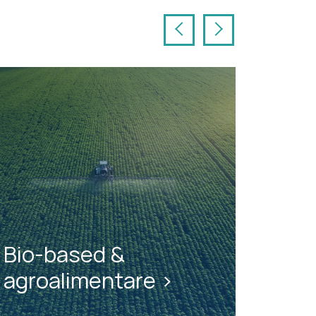
Previous
Next
Bio-based &
agroalimentare >