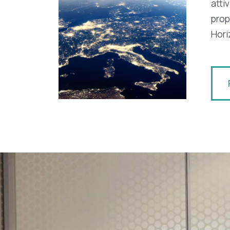
atti
prop
Hori