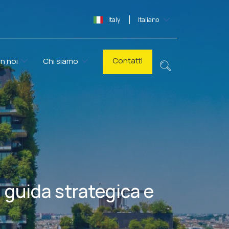
Italy
Italiano
Contatti
n noi
Chi siamo
, guida strategica e