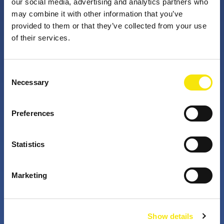
our social media, advertising and analytics partners who
may combine it with other information that you’ve
provided to them or that they’ve collected from your use
PNO Innovation
of their services.
Valorizzando i nostri talenti, trasformiamo le idee in
Consent
impatto concreto. Insieme a te, i nostri professionisti
Necessary
Selection
appassionati sfidano lo status quo. Perché è questo
che fanno gli innovatori: cercano costantemente
Preferences
soluzioni migliori per risolvere i problemi. Il mondo di
domani, migliorato già da oggi.
Statistics
+
+
Marketing
years active
partners in projects
Show details