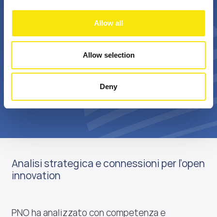
+
Bn €
Allow all
passionate
annual realized grant
professionals
value
Allow selection
Deny
Scopri di più su di noi
Analisi strategica e connessioni per l’open
innovation
PNO ha analizzato con competenza e