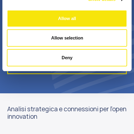
+
Bn €
Allow all
professionisti
valore annuale della
appassionati
sovvenzione realizzata
Allow selection
Deny
Scopri di più su di noi
Analisi strategica e connessioni per l’open
innovation