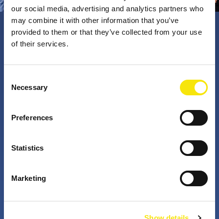
our social media, advertising and analytics partners who
may combine it with other information that you’ve
provided to them or that they’ve collected from your use
PNO Innovation
of their services.
Valorizzando i nostri talenti, trasformiamo le idee in
Consent
Necessary
impatto concreto. Insieme a te, i nostri professionisti
Selection
appassionati sfidano lo status quo. Perché è questo
che fanno gli innovatori: cercano costantemente
Preferences
soluzioni migliori per risolvere i problemi. Il mondo di
domani, migliorato già da oggi.
Statistics
+
+
Marketing
anni di attività
partner nei progetti
Show details