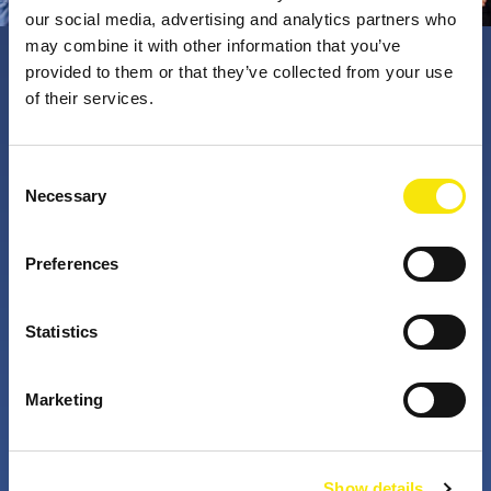
our social media, advertising and analytics partners who
may combine it with other information that you’ve
provided to them or that they’ve collected from your use
PNO Innovation
of their services.
Valorizzando i nostri talenti, trasformiamo le idee in
Consent
Necessary
impatto concreto. Insieme a te, i nostri professionisti
Selection
appassionati sfidano lo status quo. Perché è questo
che fanno gli innovatori: cercano costantemente
Preferences
soluzioni migliori per risolvere i problemi. Il mondo di
domani, migliorato già da oggi.
Statistics
+
+
Marketing
anni di attività
partner nei progetti
Show details