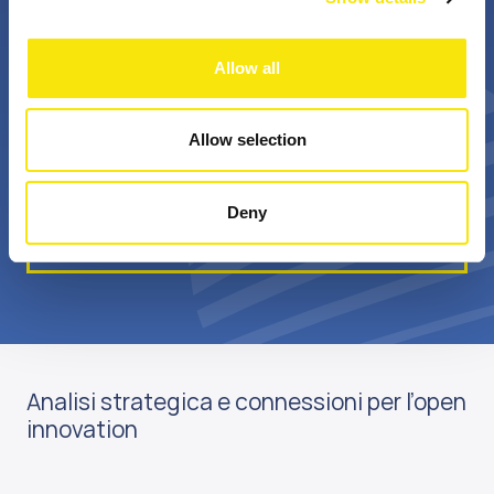
+
Bn €
Allow all
professionisti
valore annuale della
appassionati
sovvenzione realizzata
Allow selection
Deny
Scopri di più su di noi
Analisi strategica e connessioni per l’open
innovation